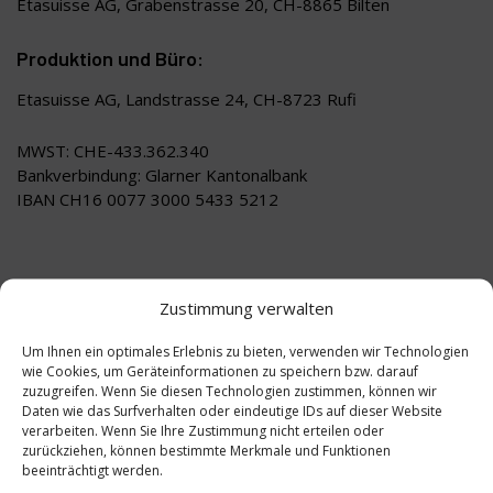
Etasuisse AG, Grabenstrasse 20, CH-8865 Bilten
Produktion und Büro:
Etasuisse AG, Landstrasse 24, CH-8723 Rufi
MWST: CHE-433.362.340
Bankverbindung: Glarner Kantonalbank
IBAN CH16 0077 3000 5433 5212
Zustimmung verwalten
Um Ihnen ein optimales Erlebnis zu bieten, verwenden wir Technologien
wie Cookies, um Geräteinformationen zu speichern bzw. darauf
zuzugreifen. Wenn Sie diesen Technologien zustimmen, können wir
Daten wie das Surfverhalten oder eindeutige IDs auf dieser Website
verarbeiten. Wenn Sie Ihre Zustimmung nicht erteilen oder
zurückziehen, können bestimmte Merkmale und Funktionen
beeinträchtigt werden.